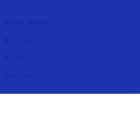
Sobre ZEISS México
SOCIAL MEDIA
Facebook
Linkedin
WhatsApp
ZEISS International
Contacto
Aviso Legal
Protección de datos
Preferencias de rastreo