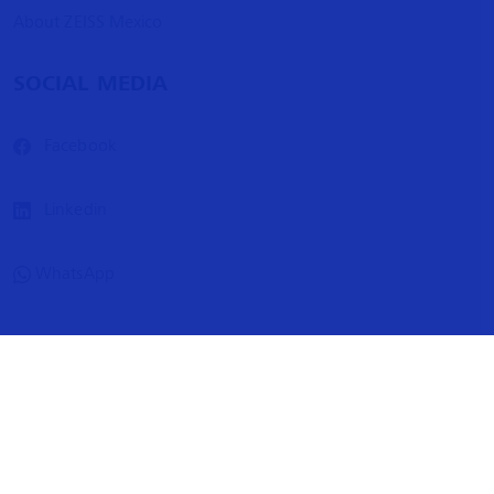
About ZEISS Mexico
SOCIAL MEDIA
Facebook
Linkedin
WhatsApp
ZEISS International
Contact
Legal notice
Data protection
Tracking preferences