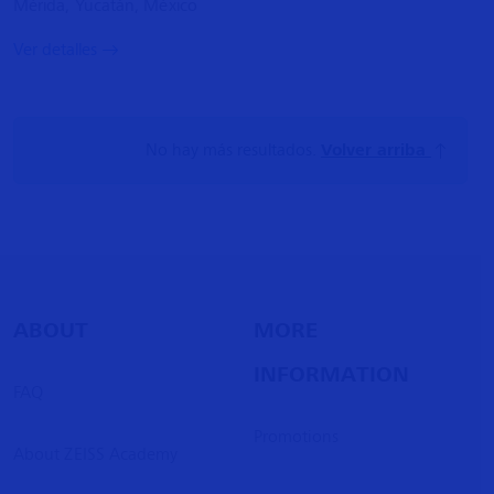
Mérida, Yucatán, México
Ver detalles
No hay más resultados.
Volver arriba
ABOUT
MORE
INFORMATION
FAQ
Promotions
About ZEISS Academy