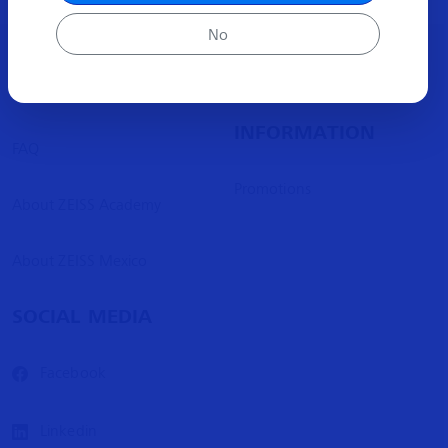
No
ABOUT
MORE
INFORMATION
FAQ
Promotions
About ZEISS Academy
About ZEISS Mexico
SOCIAL MEDIA
Facebook
Linkedin