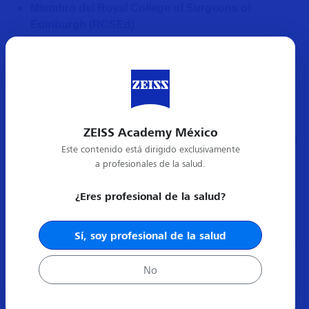
Miembro del Royal College of Surgeons of
Edinburgh (RCSEd)
Royal College of Surgeons of Edinburgh
Clinical Sciences— Examinación Acreditada con
merito
International Council Of Ophthalmology (ICO)
Visual Sciences— Examinación Acreditada
International Council Of Ophthalmology (ICO)
ZEISS Academy México
Optics, Refraction, and Instruments— Examinación
Este contenido está dirigido exclusivamente
Acreditada
a profesionales de la salud.
International Council Of Ophthalmology (ICO)
¿Eres profesional de la salud?
Algunas publicaciones:
Morales Flores, N., Pérez-Solórzano, S.,
Kahuam-
Sí, soy profesional de la salud
López, N
., Ramirez-Miranda, A., Graue- Hernández, E.
O., & Navas, A. (2022). Ectasia After SMILE Lacking
No
Perceivable Risk Factors.
Journal of Refractive
Surgery Case Reports
,
2
(3).
Kahuam-López N
, Navas A, Castillo-Salgado C,