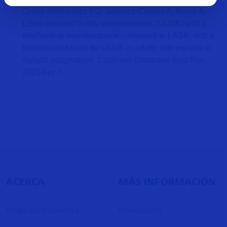
Graue-Hernandez EO, Jimenez-Corona A, Ibarra A.
Laser-assisted in-situ keratomileusis (LASIK) with a
mechanical microkeratome compared to LASIK with a
femtosecond laser for LASIK in adults with myopia or
myopic astigmatism. Cochrane Database Syst Rev.
2020 Apr 7.
ACERCA
MÁS INFORMACIÓN
Preguntas frecuentes
Promociones