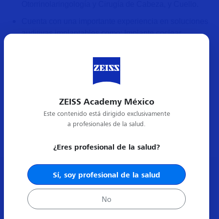
Otorrinolaringología y Cirugía de Cabeza, y Cuello.
Cuenta con una importante experiencia en soluciones
auditivas implantables como: Implante coclear,
implantes de conducción ósea y prótesis pasivas de
oído medio.
Es profesor de postgrado de la Universidad Autónoma
de Querétaro.
ZEISS Academy México
Este contenido está dirigido exclusivamente
a profesionales de la salud.
¿Eres profesional de la salud?
Sí, soy profesional de la salud
ACERCA
MÁS INFORMACIÓN
No
Preguntas frecuentes
Promociones