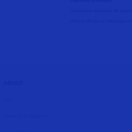
Experiencia profesional
§
Actualmente subdirector del departa
§
Director del area de radioterapia in
ABOUT
FAQ
About ZEISS Academy