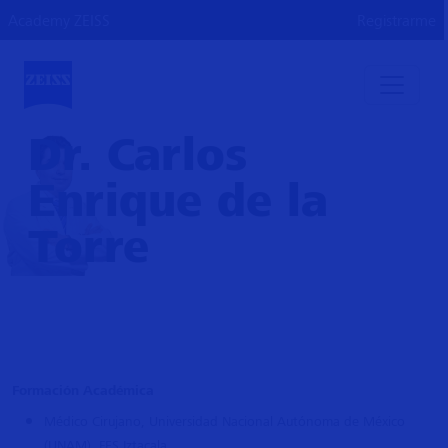
Academy ZEISS
Registrarme
Dr. Carlos
Enrique de la
Torre
Formación Académica
Médico Cirujano, Universidad Nacional Autónoma de México
(UNAM), FES Iztacala.