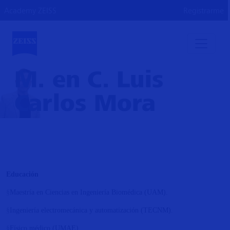
Academy ZEISS
Registrarme
M. en C. Luis
Carlos Mora
Educación
§
Maestría en Ciencias en Ingeniería Biomédica (UAM).
§
Ingeniería electromecánica y automatización (TECNM).
§
Físico médico (UMAE).