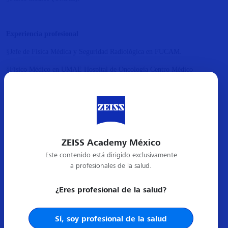
Experiencia profesional
§
Jefe de Física Médica y Seguridad Radiológica en FUCAM.
§
Físico Médico en UMAE Hospital de Oncología Centro Médico
Nacional.
Publicaciones
§
Partial Breast Irradiation with External Beam Radiotherapy in Mexico.
ZEISS Academy México
§
Survival
analysis Cindy Sharon Ortiz Arce, PhD, MSc, MD UMAE 25,
Este contenido está dirigido exclusivamente
a profesionales de la salud.
Hospital de Especialidades.
¿Eres profesional de la salud?
Sí, soy profesional de la salud