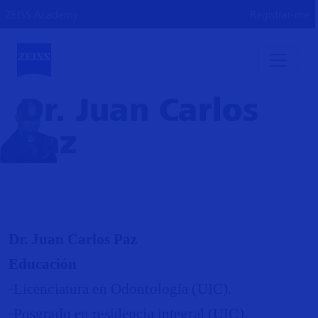
ZEISS Academy
Registrar-me
Dr. Juan Carlos
Paz
Dr
. Juan Carlos Paz
Educación
-
Licenciatura en Odontología (UIC).
-
Posgrado en residencia integral (UIC).