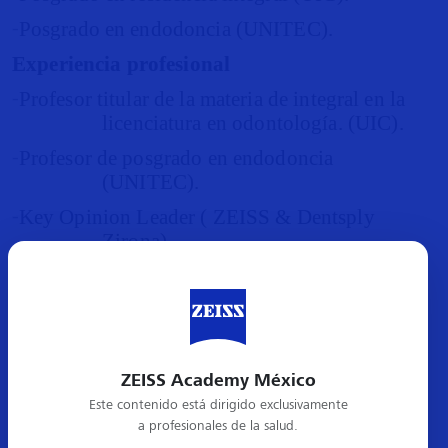
-
Posgrado en endodoncia (UNITEC).
Experiencia profesional
-
Profesor titular de la materia de integral en la
licenciatura en odontología. (UIC).
-
Profesor de posgrado en endodoncia
(UNITEC).
-
Key
Opinion
Leader ( ZEISS & Dentsply
Zirona
).
Congresos y Afiliaciones
-
Curso de microscopia endodóntica y quirúrgica
CAME.
ZEISS Academy México
-
Miembro de la Asociación Mexicana de
Este contenido está dirigido exclusivamente
a profesionales de la salud.
Endodoncia.