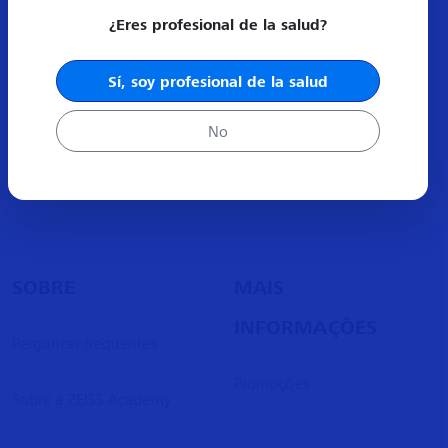
-
Certificado por el Consejo Mexicano de
¿Eres profesional de la salud?
Endodoncia.
-
Conferencista nacional.
Sí, soy profesional de la salud
No
SOBRE
MAIS
INFORMAÇÕES
Perguntas frequentes
Promoções
Sobre a ZEISS Academy