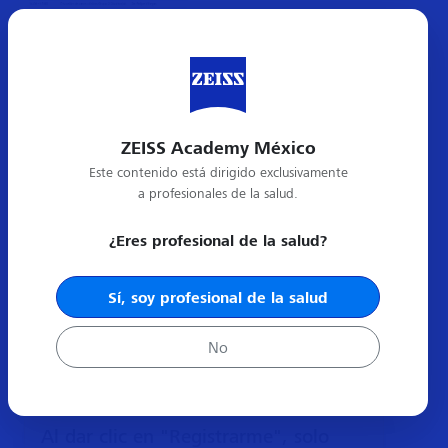
ZEISS Academy México
Este contenido está dirigido exclusivamente
a profesionales de la salud.
¿Eres profesional de la salud?
Sí, soy profesional de la salud
Tipos de Registro
No
Al dar clic en "Registrarme", solo