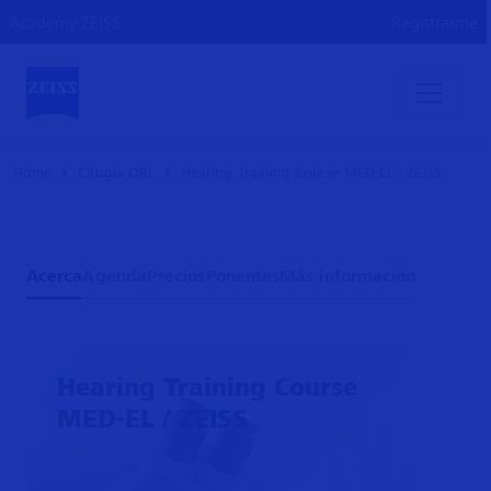
Academy ZEISS
Registrarme
Home
Cirugía ORL
Hearing Training Course MED-EL / ZEISS
Acerca
Agenda
Precios
Ponentes
Más información
Hearing Training Course
MED-EL / ZEISS